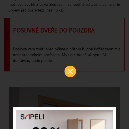
možnosti použití a dokonalou techniku, včetně softového tlumení. Je
určený pro dveře těžší než 40 kg.
POSUVNÉ DVEŘE DO POUZDRA
Doslova vám zmizí před očima a přitom budou každodenním a
nenahraditelným parťákem. Myslete na ně už nyní. Až
dostavíte, bude pozdě.