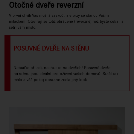
Otočné dveře reverzní
V první chvíli Vás možná zaskočí, ale brzy se stanou Vašim
miláčkem. Otevírají se totiž obráceně (reverzně) než byste čekali a
šetří vám místo.
POSUVNÉ DVEŘE NA STĚNU
Nebuďte při zdi, nechte to na dveřích! Posuvné dveře
na stěnu jsou ideální pro oživení vašich domovů. Stačí tak
málo a váš pokoj dostane zcela jiný look.