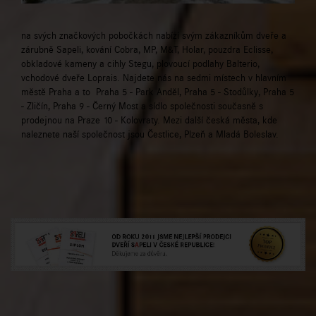
na svých značkových pobočkách nabízí svým zákazníkům dveře a
zárubně Sapeli, kování Cobra, MP, M&T, Holar, pouzdra Eclisse,
obkladové kameny a cihly Stegu, plovoucí podlahy Balterio,
vchodové dveře Loprais. Najdete nás na sedmi místech v hlavním
městě Praha a to Praha 5 - Park Anděl, Praha 5 - Stodůlky, Praha 5
- Zličín, Praha 9 - Černý Most a sídlo společnosti současně s
prodejnou na Praze 10 - Kolovraty. Mezi další česká města, kde
naleznete naší společnost jsou Čestlice, Plzeň a Mladá Boleslav.