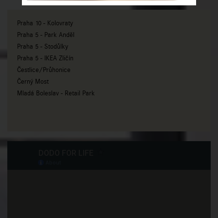
Praha 10 - Kolovraty
Praha 5 - Park Anděl
Praha 5 - Stodůlky
Praha 5 - IKEA Zličín
Čestlice/Průhonice
Černý Most
Mladá Boleslav - Retail Park