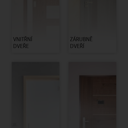
VNITŘNÍ
ZÁRUBNĚ
DVEŘE
DVEŘÍ