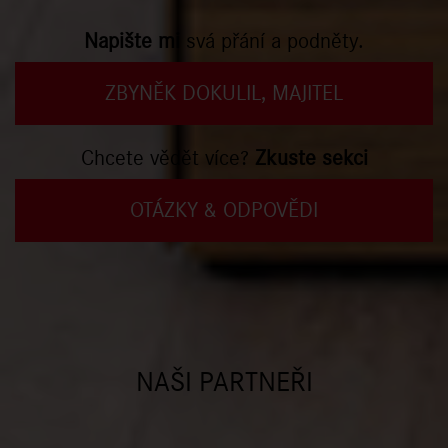
Napište mi
svá přání a podněty.
ZBYNĚK DOKULIL, MAJITEL
Chcete vědět více?
Zkuste sekci
OTÁZKY & ODPOVĚDI
NAŠI PARTNEŘI