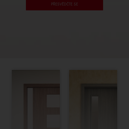
PŘESVĚDČTE SE