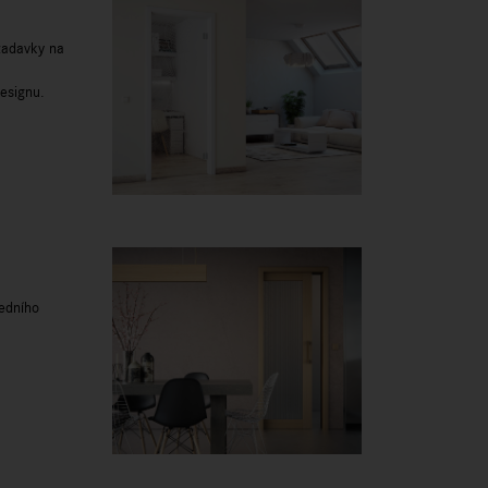
ožadavky na
esignu.
ledního