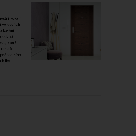
ostní kování
 ve dveřích
je kování
a odvrtání
kou, která
 rozteč
zpečnostního
 kliky.