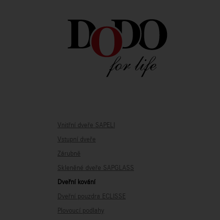
Vnitřní dveře SAPELI
Vstupní dveře
Zárubně
Skleněné dveře SAPGLASS
Dveřní kování
Dveřní pouzdra ECLISSE
Plovoucí podlahy