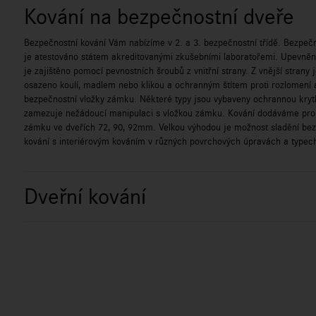
Kování na bezpečnostní dveře
Bezpečnostní kování Vám nabízíme v 2. a 3. bezpečnostní třídě. Bezpečn
je atestováno státem akreditovanými zkušebními laboratořemi. Upevnění
je zajištěno pomocí pevnostních šroubů z vnitřní strany. Z vnější strany 
osazeno koulí, madlem nebo klikou a ochranným štítem proti rozlomení 
bezpečnostní vložky zámku. Některé typy jsou vybaveny ochrannou kryt
zamezuje nežádoucí manipulaci s vložkou zámku. Kování dodáváme pro
zámku ve dveřích 72, 90, 92mm. Velkou výhodou je možnost sladění be
kování s interiérovým kováním v různých povrchových úpravách a typech
Dveřní kování