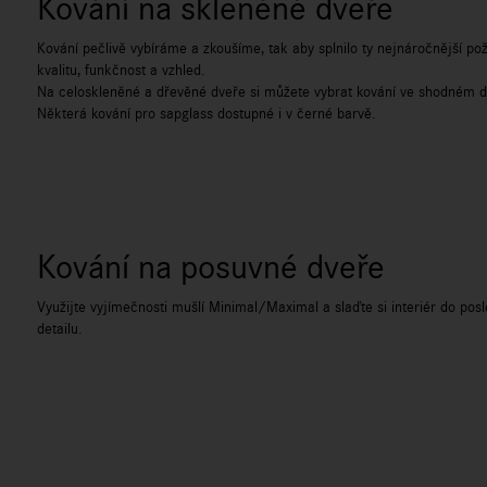
Kování na skleněné dveře
Kování pečlivě vybíráme a zkoušíme, tak aby splnilo ty nejnáročnější p
kvalitu, funkčnost a vzhled.
Na celoskleněné a dřevěné dveře si můžete vybrat kování ve shodném d
Některá kování pro sapglass dostupné i v černé barvě.
Kování na posuvné dveře
Využijte vyjímečnosti mušlí Minimal/Maximal a slaďte si interiér do pos
detailu.