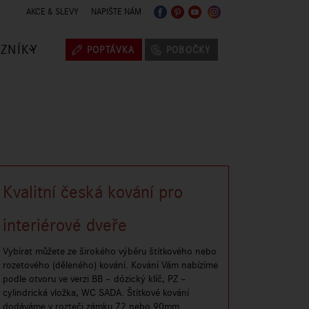
AKCE & SLEVY
NAPIŠTE NÁM
ZNÍKY
POPTÁVKA
POBOČKY
Kvalitní česká kování pro
interiérové dveře
Vybírat můžete ze širokého výběru štítkového nebo
rozetového (děleného) kování. Kování Vám nabízíme
podle otvoru ve verzi BB – dózický klíč, PZ –
cylindrická vložka, WC SADA. Štítkové kování
dodáváme v rozteči zámku 72 nebo 90mm.