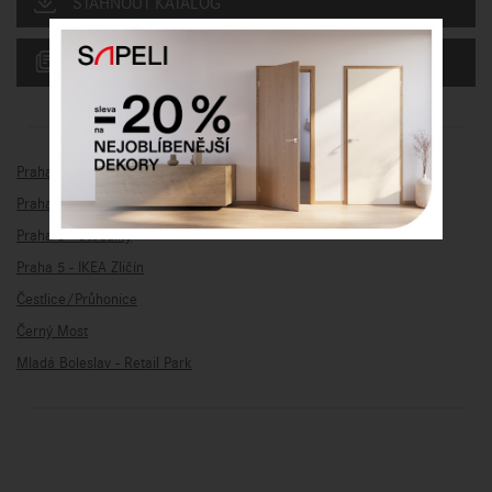
STÁHNOUT KATALOG
AKTUÁLNÍ CENÍK
Praha 10 - Kolovraty
Praha 5 - Park Anděl
Praha 5 - Stodůlky
Praha 5 - IKEA Zličín
Čestlice/Průhonice
Černý Most
Mladá Boleslav - Retail Park