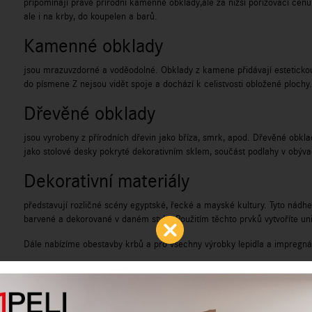
připomínají pravé přírodní kamenné obklady,ale za nižší pořizovací cenu. 
ale i na krby, do koupelen a barů.
Kamenné obklady
jsou mrazuvzdorné a voděodolné. Obklady z kamene přidávají estetickou
do písmene Z nejsou vidět spoje a dochází k celistvosti obložené plochy.
Dřevěné obklady
jsou vyrobeny z přírodních dřevin jako bříza, smrk, apod. Dřevěné obkla
jako stolové desky pokryté dekorativním sklem, součást podlahy v obýva
Dekorativní materiály
představují rozličné scény egyptské, řecké a mayské kultury. Tyto nád
barvené a dekorované v daném stylu. Použitím těchto prvků vytvoříte unik
Dále nabízíme obestavby krbů a pro všechny výrobky lepidla a impregná
Obklady STEGU