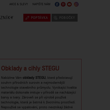
AKCE & SLEVY
NAPIŠTE NÁM
ZNÍKY
POPTÁVKA
POBOČKY
Obklady a cihly STEGU
Nabízíme Vám
obklady STEGU
, které představují
souhrn přírodních surovin a nejmodernější
technologie stavebního průmyslu. Vynikající kvalita
materiálu dokonale imituje v přírodě se nacházející
barvy a tvary. Zároveň se při výrobě používá
technologie, která je šetrná k životnímu prostředí.
Nepoužívá se vypalování, proto nevznikají žádné