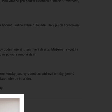
Jsou vhodné pro použití exteriéru a interiéru místností,
 hodnotu každé stěně či fasádě. Díky jejich zpracování
dy dodají interiéru zajímavý desing. Můžeme je využít i
cím pokoji a mnohé další.
herné kousky jsou vyrobené ze sádrové omítky, jemně
átní efekt v interiéru.
ty.