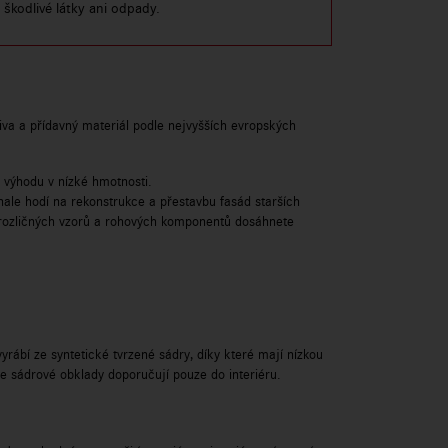
škodlivé látky ani odpady.
viva a přídavný materiál podle nejvyšších evropských
 výhodu v nízké hmotnosti.
le hodí na rekonstrukce a přestavbu fasád starších
, rozličných vzorů a rohových komponentů dosáhnete
bí ze syntetické tvrzené sádry, díky které mají nízkou
e sádrové obklady doporučují pouze do interiéru.