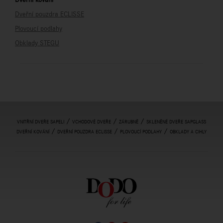
Dveřní pouzdra ECLISSE
Plovoucí podlahy
Obklady STEGU
/
/
/
VNITŘNÍ DVEŘE SAPELI
VCHODOVÉ DVEŘE
ZÁRUBNĚ
SKLENĚNÉ DVEŘE SAPGLASS
/
/
/
DVEŘNÍ KOVÁNÍ
DVEŘNÍ POUZDRA ECLISSE
PLOVOUCÍ PODLAHY
OBKLADY A CIHLY