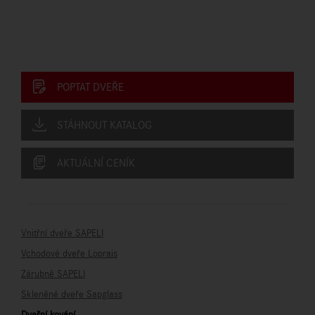
POPTAT DVEŘE
STÁHNOUT KATALOG
AKTUÁLNÍ CENÍK
Vnitřní dveře SAPELI
Vchodové dveře Loprais
Zárubně SAPELI
Skleněné dveře Sapglass
Dveřní kování