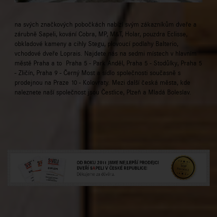
na svých značkových pobočkách nabízí svým zákazníkům dveře a
zárubně Sapeli, kování Cobra, MP, M&T, Holar, pouzdra Eclisse,
obkladové kameny a cihly Stegu, plovoucí podlahy Balterio,
vchodové dveře Loprais. Najdete nás na sedmi místech v hlavním
městě Praha a to Praha 5 - Park Anděl, Praha 5 - Stodůlky, Praha 5
- Zličín, Praha 9 - Černý Most a sídlo společnosti současně s
prodejnou na Praze 10 - Kolovraty. Mezi další česká města, kde
naleznete naší společnost jsou Čestlice, Plzeň a Mladá Boleslav.