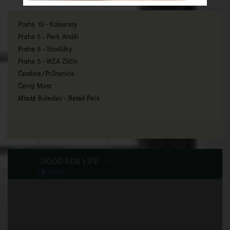
Praha 10 - Kolovraty
Praha 5 - Park Anděl
Praha 5 - Stodůlky
Praha 5 - IKEA Zličín
Čestlice/Průhonice
Černý Most
Mladá Boleslav - Retail Park