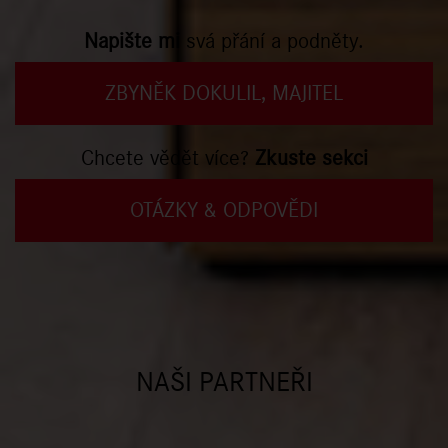
Napište mi
svá přání a podněty.
ZBYNĚK DOKULIL, MAJITEL
Chcete vědět více?
Zkuste sekci
OTÁZKY & ODPOVĚDI
NAŠI PARTNEŘI