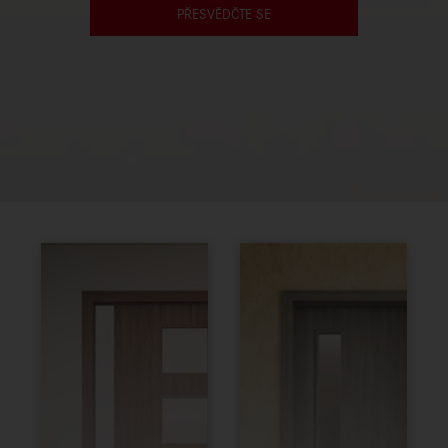
PŘESVĚDČTE SE