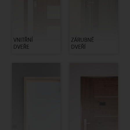
VNITŘNÍ
ZÁRUBNĚ
DVEŘE
DVEŘÍ