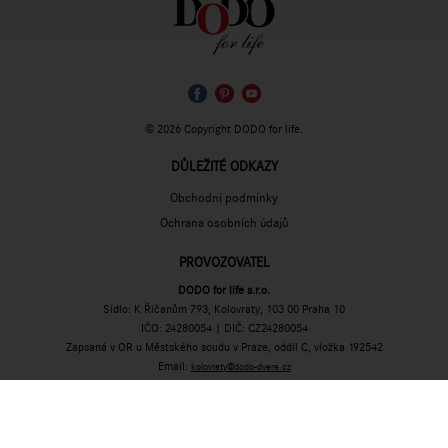
© 2026 Copyright DODO for life.
DŮLEŽITÉ ODKAZY
Obchodní podmínky
Ochrana osobních údajů
PROVOZOVATEL
DODO for life s.r.o.
Sídlo: K Říčanům 793, Kolovraty, 103 00 Praha 10
IČO: 24280054 | DIČ: CZ24280054
Zapsaná v OR u Městského soudu v Praze, oddíl C, vložka 192542
Email:
kolovraty@dodo-dvere.cz
Tel:
+420 724 259 130