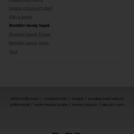
Katalog vchodových dveří
Kliky a kování
Montážní návody Sapeli
Montážní návody Eclisse
Montážní návody Stegu
Akce
/
/
/
VNITŘNÍ DVEŘE SAPELI
VCHODOVÉ DVEŘE
ZÁRUBNĚ
SKLENĚNÉ DVEŘE SAPGLASS
/
/
/
DVEŘNÍ KOVÁNÍ
DVEŘNÍ POUZDRA ECLISSE
PLOVOUCÍ PODLAHY
OBKLADY A CIHLY