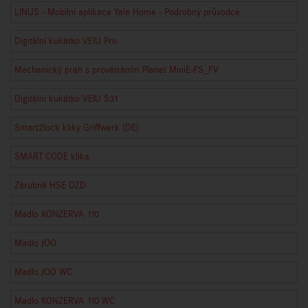
LINUS - Mobilní aplikace Yale Home - Podrobný průvodce
Digitální kukátko VEIU Pro
Mechanický práh s provětráním Planet MiniE-FS_FV
Digitální kukátko VEIU S31
Smart2lock kliky Griffwerk (DE)
SMART CODE klika
Zárubně HSE DZD
Madlo KONZERVA 110
Madlo JOO
Madlo JOO WC
Madlo KONZERVA 110 WC