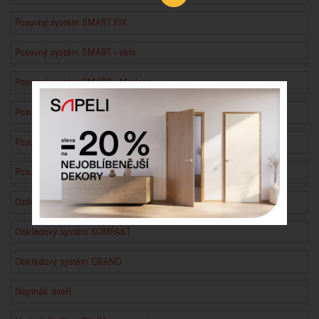
Posuvný systém SMART FIX
Posuvný systém SMART - sklo
Posuvný systém SMART - Modena
Posuvný systém SMART - dřevo
Posuvný systém MINIMA 2 - sklo
Posuvný systém MINIMA 2 - dřevo
Ozdobná římsa zárubně
Obkladový systém KOMPAKT
Obkladový systém GRAND
Napínák dveří