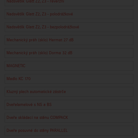
Nadsvětlík Glatt Z2, Z3 - reverzní
Nadsvětlík Glatt Z2, Z3 - polodrážkové
Nadsvětlík Glatt Z2, Z3 - bezpolodrážkové
Mechanický práh (sklo) Hermat 27 dB
Mechanický práh (sklo) Dorma 32 dB
MAGNETIC
Madlo KC 170
Kluzný plech automatické zástrče
Dveřelamelové s NS a BS
Dveře skládací na stěnu COMPACK
Dveře posuvné do stěny PARALLEL