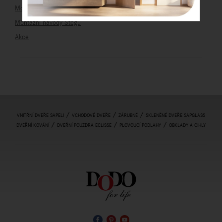
Montážní návody Eclisse
Montážní návody Stegu
Akce
/
/
/
VNITŘNÍ DVEŘE SAPELI
VCHODOVÉ DVEŘE
ZÁRUBNĚ
SKLENĚNÉ DVEŘE SAPGLASS
/
/
/
DVEŘNÍ KOVÁNÍ
DVEŘNÍ POUZDRA ECLISSE
PLOVOUCÍ PODLAHY
OBKLADY A CIHLY