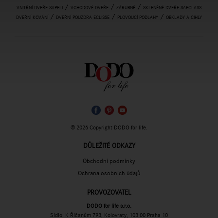
/
/
/
VNITŘNÍ DVEŘE SAPELI
VCHODOVÉ DVEŘE
ZÁRUBNĚ
SKLENĚNÉ DVEŘE SAPGLASS
/
/
/
DVEŘNÍ KOVÁNÍ
DVEŘNÍ POUZDRA ECLISSE
PLOVOUCÍ PODLAHY
OBKLADY A CIHLY
© 2026 Copyright DODO for life.
DŮLEŽITÉ ODKAZY
Obchodní podmínky
Ochrana osobních údajů
PROVOZOVATEL
DODO for life s.r.o.
Sídlo: K Říčanům 793, Kolovraty, 103 00 Praha 10