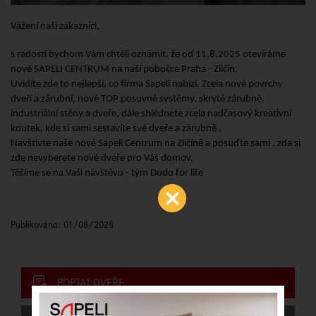
Vážení naši zákazníci,
s radostí bychom Vám chtěli oznámit, že
od 11.8.2025
otevíráme
nové SAPELI CENTRUM na naší pobočce Praha -
Zličín
.
Uvidíte zde to nejlepší, co firma Sapeli nabízí. Zcela nové povrchy
dveří a zárubní, nové TOP posuvné systémy, skryté zárubně,
industriální stěny a dveře, dále shlédnete zcela nadčasový kreativní
koutek, kde si sami sestavíte své dveře a zárubně .
Navštivte naše nové Sapeli Centrum
na Zličíně
a posuďte sami , zda si
zde nevyberete nové dveře pro Váš domov.
Těšíme se na Vaši návštěvu - tým Dodo for life
Publikováno: 01/08/2025
POPTAT DVEŘE