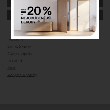
STÁHNOUT KATALOG
AKTUÁLNÍ CENÍK
Fotogalerie
Chci vidět vzorek
Otázky a odpovědi
Ke stažení
Bazar
Vaše přání a podněty