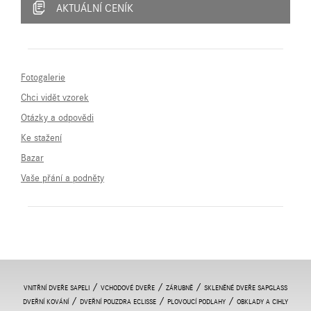
AKTUÁLNÍ CENÍK
Fotogalerie
Chci vidět vzorek
Otázky a odpovědi
Ke stažení
Bazar
Vaše přání a podněty
/
/
/
VNITŘNÍ DVEŘE SAPELI
VCHODOVÉ DVEŘE
ZÁRUBNĚ
SKLENĚNÉ DVEŘE SAPGLASS
/
/
/
DVEŘNÍ KOVÁNÍ
DVEŘNÍ POUZDRA ECLISSE
PLOVOUCÍ PODLAHY
OBKLADY A CIHLY