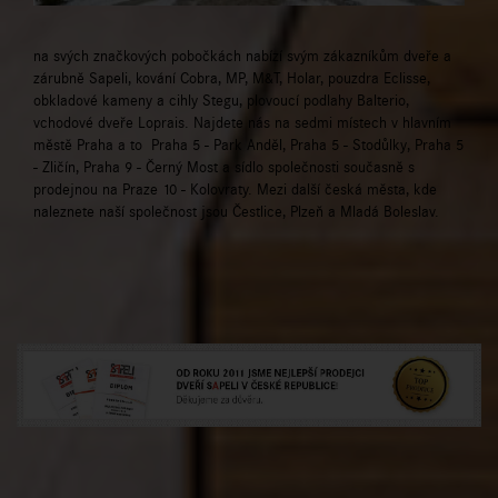
na svých značkových pobočkách nabízí svým zákazníkům dveře a
zárubně Sapeli, kování Cobra, MP, M&T, Holar, pouzdra Eclisse,
obkladové kameny a cihly Stegu, plovoucí podlahy Balterio,
vchodové dveře Loprais. Najdete nás na sedmi místech v hlavním
městě Praha a to Praha 5 - Park Anděl, Praha 5 - Stodůlky, Praha 5
- Zličín, Praha 9 - Černý Most a sídlo společnosti současně s
prodejnou na Praze 10 - Kolovraty. Mezi další česká města, kde
naleznete naší společnost jsou Čestlice, Plzeň a Mladá Boleslav.