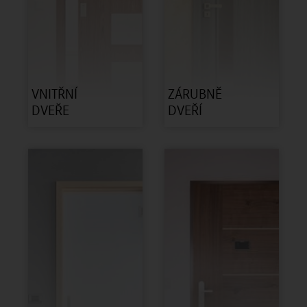
VNITŘNÍ
ZÁRUBNĚ
DVEŘE
DVEŘÍ