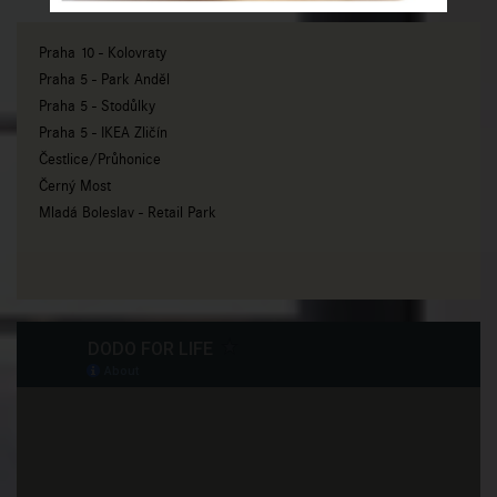
Praha 10 - Kolovraty
Praha 5 - Park Anděl
Praha 5 - Stodůlky
Praha 5 - IKEA Zličín
Čestlice/Průhonice
Černý Most
Mladá Boleslav - Retail Park