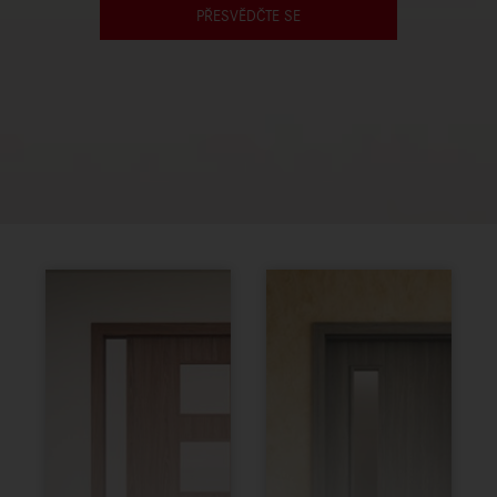
PŘESVĚDČTE SE