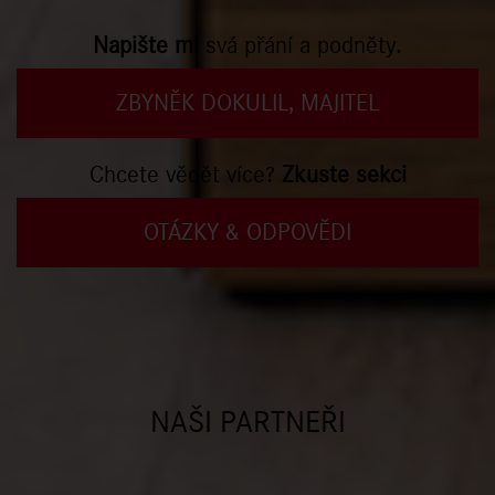
Napište mi
svá přání a podněty.
ZBYNĚK DOKULIL, MAJITEL
Chcete vědět více?
Zkuste sekci
OTÁZKY & ODPOVĚDI
NAŠI PARTNEŘI